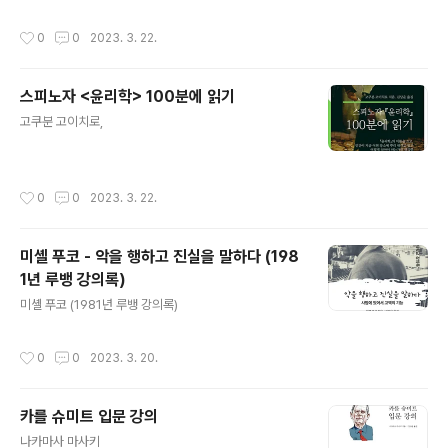
작성시간
0
0
2023. 3. 22.
스피노자 <윤리학> 100분에 읽기
글 내용
고쿠분 고이치로,
작성시간
0
0
2023. 3. 22.
미셸 푸코 - 악을 행하고 진실을 말하다 (198
1년 루뱅 강의록)
글 내용
미셸 푸코 (1981년 루뱅 강의록)
작성시간
0
0
2023. 3. 20.
카를 슈미트 입문 강의
글 내용
나카마사 마사키