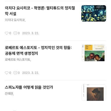
이치다 요시히코 - 혁명론: 멀티튜드의 정치철
학 서설
글 내용
이치다 요시히코,
작성시간
0
0
2023. 3. 22.
로베르토 에스포지토 - 정치적인 것의 항들:
공동체 면역 생명정치
글 내용
로베르토 에스포지토,
작성시간
0
0
2023. 3. 22.
스피노자를 어떻게 읽을 것인가
글 내용
진태원,
작성시간