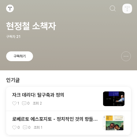
검색하기
티스토리
현정철 소책자
구독자
21
구독하기
신고하기 레이어
열기
인기글
자크 데리다: 탈구축과 정의
1
0
조회
2
로베르토 에스포지토 - 정치적인 것의 항들:
공동체 면역 생명정치
0
0
조회
1