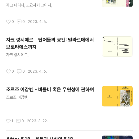
글 내용
자크 데리다, 도요사키 고이치,
작성시간
0
0
2023. 4. 6.
자크 랑시에르 - 단어들의 공간: 말라르메에서
브로타에스까지
글 내용
자크 랑시에르,
작성시간
0
0
2023. 4. 6.
조르조 아감벤 - 바틀비 혹은 우연성에 관하여
글 내용
조르조 아감벤,
작성시간
1
0
2023. 3. 22.