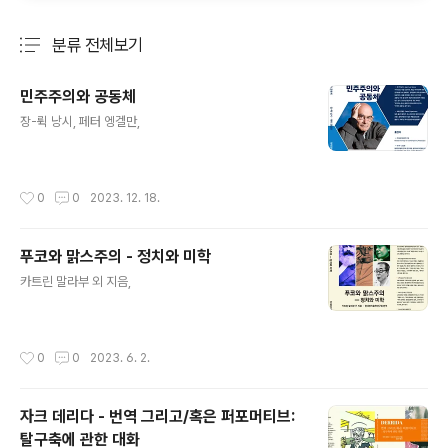
분류 전체보기
주요 글 목록
민주주의와 공동체
글 내용
장-뤽 낭시, 페터 엥겔만,
작성시간
0
0
2023. 12. 18.
푸코와 맑스주의 - 정치와 미학
글 내용
카트린 말라부 외 지음,
작성시간
0
0
2023. 6. 2.
자크 데리다 - 번역 그리고/혹은 퍼포머티브:
탈구축에 관한 대화