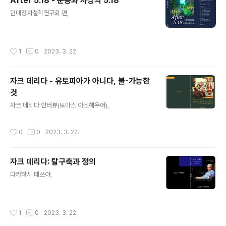
After 5.18 - 운동과 사상의 5.18
글 내용
현대정치철학연구회 편,
작성시간
1
0
2023. 3. 22.
자크 데리다 - 유토피아가 아니다, 불-가능한
것
글 내용
자크 데리다 인터뷰(토마스 아스헤우어),
작성시간
0
0
2023. 3. 22.
자크 데리다: 탈구축과 정의
글 내용
다카하시 데쓰야,
작성시간
1
0
2023. 3. 22.